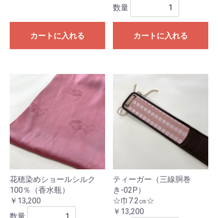
数量
カートに入れる
カートに入れる
花穂染めショールシルク
ティーガー（三線胴巻
100％（香水瓶）
き-02P）
￥13,200
☆巾7.2㎝☆
￥13,200
数量