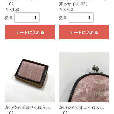
（02）
庫本サイズ-02）
￥7,150
￥7,700
数量
数量
カートに入れる
カートに入れる
花穂染め手織り小銭入れ
花穂染めがま口小銭入れ
（02）
（02）