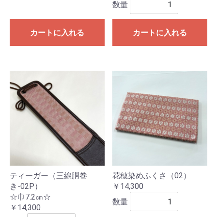
数量
カートに入れる
カートに入れる
ティーガー（三線胴巻
花穂染めふくさ（02）
き-02P）
￥14,300
☆巾7.2㎝☆
数量
￥14,300