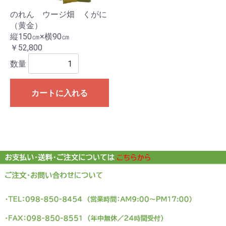
のれん ウージ畑 くがに
（黄金）
縦150㎝×横90㎝
￥52,800
数量
カートに入れる