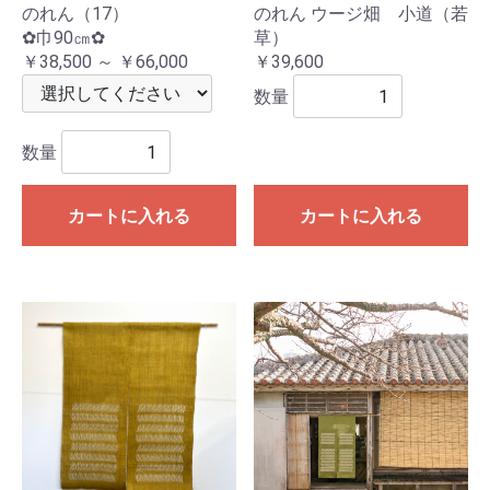
のれん（17）
のれん ウージ畑 小道（若
✿巾90㎝✿
草）
￥38,500 ～ ￥66,000
￥39,600
数量
数量
カートに入れる
カートに入れる