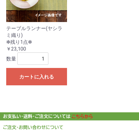
テーブルランナー(ヤシラ
ミ織り)
✻残り1点✻
￥23,100
数量
カートに入れる