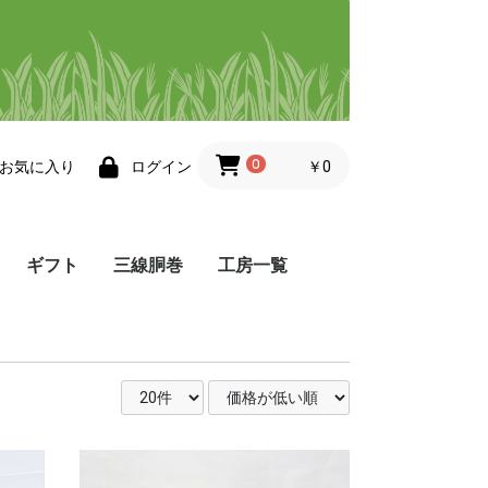
0
￥0
お気に入り
ログイン
ギフト
三線胴巻
工房一覧
帯
小物
その他・三線小物
工房 悦
工房 ゆぅ
染屋 かふう
染色ますみ
Atelier 8131
夢工房
織工房 かしかけ
織工房 風薫る
ぬぬうい工房 か奈
little achakan
まかてーぐゎー工房
工房 点と線