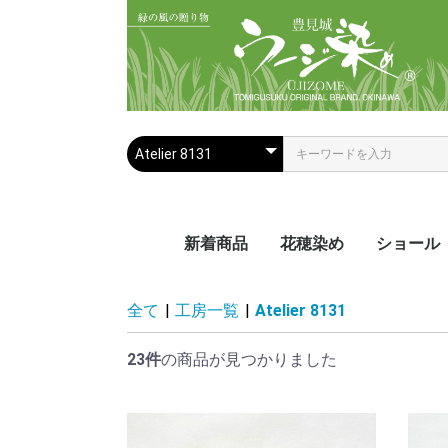
新着商品
花穂染め
ショール
夏におス
手染めシ
手織りシ
全て
|
工房一覧
|
Atelier 8131
ール
ール
23件
の商品が見つかりました