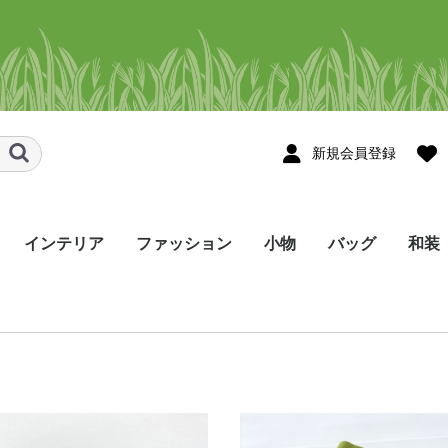
新規会員登録
インテリア
ファッション
小物
バッグ
和装
スメ
ョール・スト
ョール・スト
タペストリー
のれん
テーブルセンター
テーブルランナー
コースター・花瓶敷き
その他のインテリア
シャツ
かりゆしウェア
Tシャツ・ポロシャツ
ネクタイ
帽子・マスク・ヘアバ
ハンカチ/手ぬぐい
眼鏡ケース
ネックストラップ
ポーチ･ペンケース
しおり・ブックカバー
巾着袋
名刺入れ
印鑑ケース・キーケー
財布
ストラップ･お守り
その他の小物
トートバッグ
ポシェット
リュック
バッグ・その他
メンズ
レディース
着尺
帯
半幅
角帯
和装
ンド・シュシュ
ス
etc