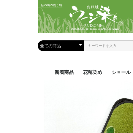
新着商品
花穂染め
ショール
夏におス
手染めシ
手織りシ
ール
ール