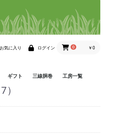
0
￥0
お気に入り
ログイン
ギフト
三線胴巻
工房一覧
7）
帯
小物
その他・三線小物
工房 悦
工房 ゆぅ
染屋 かふう
染色ますみ
Atelier 8131
夢工房
織工房 かしかけ
織工房 風薫る
ぬぬうい工房 か奈
little achakan
まかてーぐゎー工房
工房 点と線