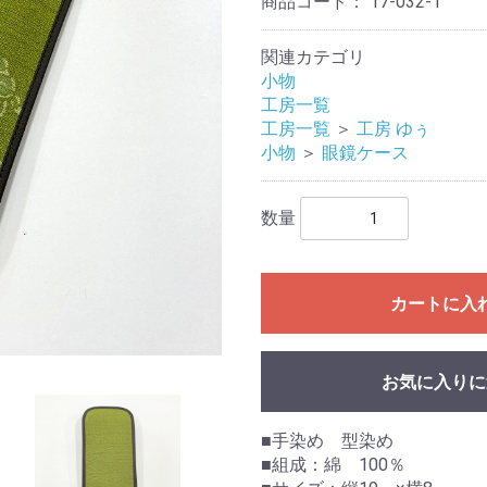
商品コード：
17-032-1
関連カテゴリ
小物
工房一覧
工房一覧
＞
工房 ゆぅ
小物
＞
眼鏡ケース
数量
カートに入
お気に入りに
■手染め 型染め
■組成：綿 100％