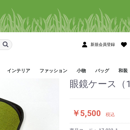
新規会員登録
インテリア
ファッション
小物
バッグ
和装
眼鏡ケース（1
スメ
ョール・スト
ョール・スト
タペストリー
のれん
テーブルセンター
テーブルランナー
コースター・花瓶敷き
その他のインテリア
シャツ
かりゆしウェア
Tシャツ・ポロシャツ
ネクタイ
帽子・マスク・ヘアバ
ハンカチ/手ぬぐい
眼鏡ケース
ネックストラップ
ポーチ･ペンケース
しおり・ブックカバー
巾着袋
名刺入れ
印鑑ケース・キーケー
財布
ストラップ･お守り
その他の小物
トートバッグ
ポシェット
リュック
バッグ・その他
メンズ
レディース
着尺
帯
半幅
角帯
和装
ンド・シュシュ
ス
etc
￥5,500
税込