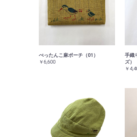
ぺったんこ麻ポーチ（01）
手織
￥6,600
ズ）
￥4,4