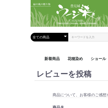
新着商品
花穂染め
ショール
夏におス
手染めシ
手織りシ
レビューを投稿
ール
ール
商品について、お客様のご感想
商品名