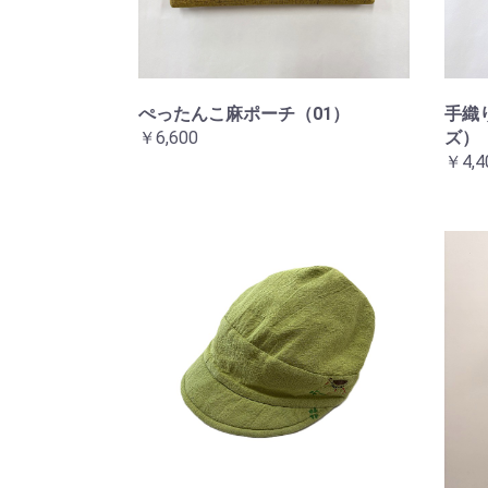
ぺったんこ麻ポーチ（01）
手織
￥6,600
ズ）
￥4,4