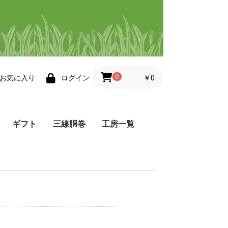
0
￥0
お気に入り
ログイン
ギフト
三線胴巻
工房一覧
帯
小物
その他・三線小物
工房 悦
工房 ゆぅ
染屋 かふう
染色ますみ
Atelier 8131
夢工房
織工房 かしかけ
織工房 風薫る
ぬぬうい工房 か奈
little achakan
まかてーぐゎー工房
工房 点と線