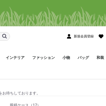
新規会員登録
インテリア
ファッション
小物
バッグ
和装
スメ
ョール・スト
ョール・スト
タペストリー
のれん
テーブルセンター
テーブルランナー
コースター・花瓶敷き
その他のインテリア
シャツ
かりゆしウェア
Tシャツ・ポロシャツ
ネクタイ
帽子・マスク・ヘアバ
ハンカチ/手ぬぐい
眼鏡ケース
ネックストラップ
ポーチ･ペンケース
しおり・ブックカバー
巾着袋
名刺入れ
印鑑ケース・キーケー
財布
ストラップ･お守り
その他の小物
トートバッグ
ポシェット
リュック
バッグ・その他
メンズ
レディース
着尺
帯
半幅
角帯
和装
ンド・シュシュ
ス
etc
をお待ちしております。
眼鏡ケース（17）