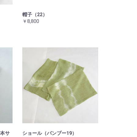
帽子（22）
￥8,800
本サ
ショール（バンブー19）