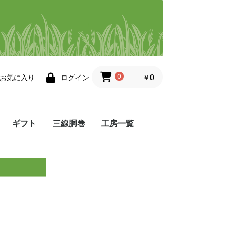
0
￥0
お気に入り
ログイン
ギフト
三線胴巻
工房一覧
帯
小物
その他・三線小物
工房 悦
工房 ゆぅ
染屋 かふう
染色ますみ
Atelier 8131
夢工房
織工房 かしかけ
織工房 風薫る
ぬぬうい工房 か奈
little achakan
まかてーぐゎー工房
工房 点と線