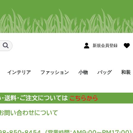
新規会員登録
インテリア
ファッション
小物
バッグ
和装
スメ
ョール・スト
ョール・スト
タペストリー
のれん
テーブルセンター
テーブルランナー
コースター・花瓶敷き
その他のインテリア
シャツ
かりゆしウェア
Tシャツ・ポロシャツ
ネクタイ
帽子・マスク・ヘアバ
ハンカチ/手ぬぐい
眼鏡ケース
ネックストラップ
ポーチ･ペンケース
しおり・ブックカバー
巾着袋
名刺入れ
印鑑ケース・キーケー
財布
ストラップ･お守り
その他の小物
トートバッグ
ポシェット
リュック
バッグ・その他
メンズ
レディース
着尺
帯
半幅
角帯
和装
ンド・シュシュ
ス
etc