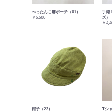
ぺったんこ麻ポーチ（01）
手織
￥6,600
ズ）
￥4,4
帽子（22）
Tシ