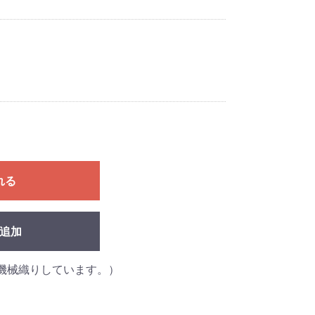
れる
追加
機械織りしています。）