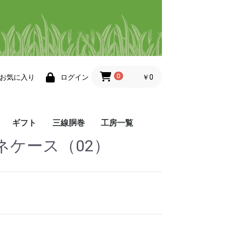
0
￥0
お気に入り
ログイン
ギフト
三線胴巻
工房一覧
ネケース（02）
帯
小物
その他・三線小物
工房 悦
工房 ゆぅ
染屋 かふう
染色ますみ
Atelier 8131
夢工房
織工房 かしかけ
織工房 風薫る
ぬぬうい工房 か奈
little achakan
まかてーぐゎー工房
工房 点と線