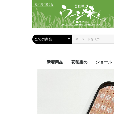
新着商品
花穂染め
ショール
夏におス
手染めシ
手織りシ
ール
ール