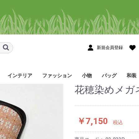
新規会員登録
インテリア
ファッション
小物
バッグ
和装
花穂染めメガ
スメ
ョール・スト
ョール・スト
タペストリー
のれん
テーブルセンター
テーブルランナー
コースター・花瓶敷き
その他のインテリア
シャツ
かりゆしウェア
Tシャツ・ポロシャツ
ネクタイ
帽子・マスク・ヘアバ
ハンカチ/手ぬぐい
眼鏡ケース
ネックストラップ
ポーチ･ペンケース
しおり・ブックカバー
巾着袋
名刺入れ
印鑑ケース・キーケー
財布
ストラップ･お守り
その他の小物
トートバッグ
ポシェット
リュック
バッグ・その他
メンズ
レディース
着尺
帯
半幅
角帯
和装
ンド・シュシュ
ス
etc
￥7,150
税込