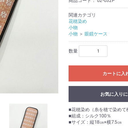
商品コード：
02-032P
関連カテゴリ
花穂染め
小物
小物
＞
眼鏡ケース
数量
カートに入
お気に入りに
■花穂染め（糸を穂で染めて
■組成：シルク100％
■サイズ：縦18㎝×横7.5㎝