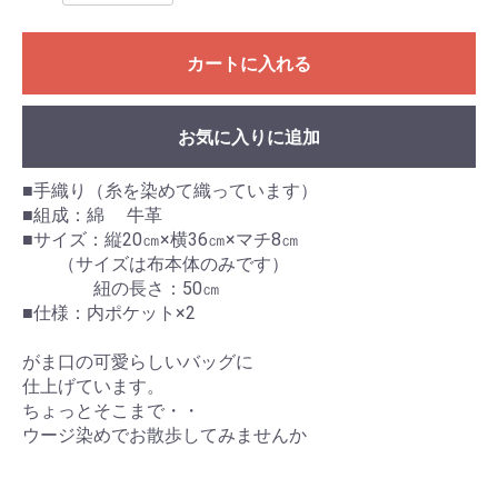
カートに入れる
お気に入りに追加
■手織り（糸を染めて織っています）
■組成：綿 牛革
■サイズ：縦20㎝×横36㎝×マチ8㎝
（サイズは布本体のみです）
紐の長さ：50㎝
■仕様：内ポケット×2
がま口の可愛らしいバッグに
仕上げています。
ちょっとそこまで・・
ウージ染めでお散歩してみませんか