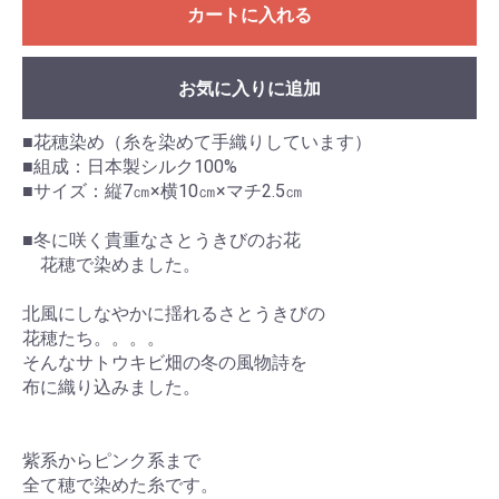
カートに入れる
お気に入りに追加
■花穂染め（糸を染めて手織りしています）
■組成：日本製シルク100%
■サイズ：縦7㎝×横10㎝×マチ2.5㎝
■冬に咲く貴重なさとうきびのお花
花穂で染めました。
北風にしなやかに揺れるさとうきびの
花穂たち。。。。
そんなサトウキビ畑の冬の風物詩を
布に織り込みました。
紫系からピンク系まで
全て穂で染めた糸です。