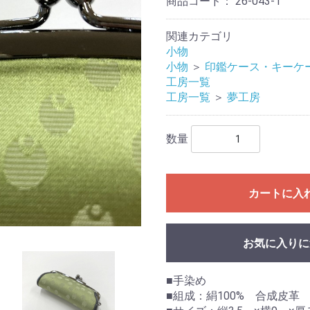
商品コード：
26-043-1
関連カテゴリ
小物
小物
＞
印鑑ケース・キーケ
工房一覧
工房一覧
＞
夢工房
数量
カートに入
お気に入りに
■手染め
■組成：絹100% 合成皮革