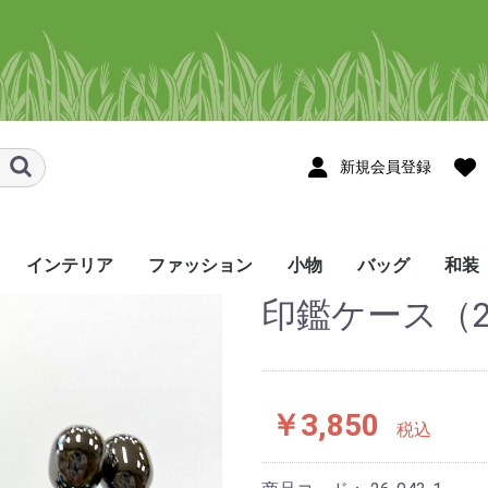
新規会員登録
インテリア
ファッション
小物
バッグ
和装
印鑑ケース（2
スメ
ョール・スト
ョール・スト
タペストリー
のれん
テーブルセンター
テーブルランナー
コースター・花瓶敷き
その他のインテリア
シャツ
かりゆしウェア
Tシャツ・ポロシャツ
ネクタイ
帽子・マスク・ヘアバ
ハンカチ/手ぬぐい
眼鏡ケース
ネックストラップ
ポーチ･ペンケース
しおり・ブックカバー
巾着袋
名刺入れ
印鑑ケース・キーケー
財布
ストラップ･お守り
その他の小物
トートバッグ
ポシェット
リュック
バッグ・その他
メンズ
レディース
着尺
帯
半幅
角帯
和装
ンド・シュシュ
ス
etc
￥3,850
税込