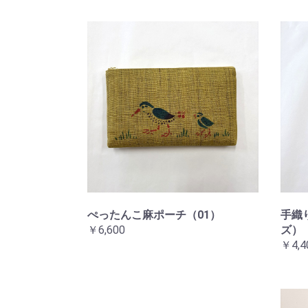
ぺったんこ麻ポーチ（01）
手織
￥6,600
ズ）
￥4,4