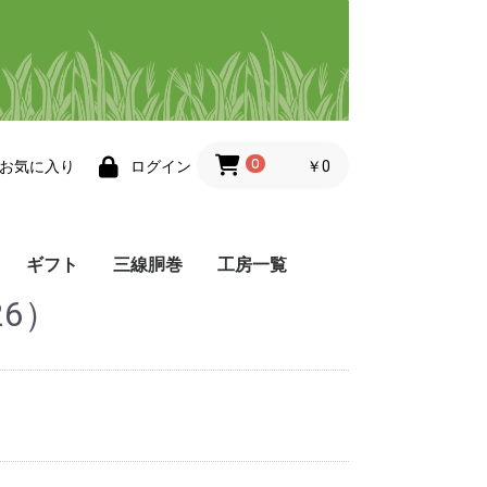
0
￥0
お気に入り
ログイン
ギフト
三線胴巻
工房一覧
6）
帯
小物
その他・三線小物
工房 悦
工房 ゆぅ
染屋 かふう
染色ますみ
Atelier 8131
夢工房
織工房 かしかけ
織工房 風薫る
ぬぬうい工房 か奈
little achakan
まかてーぐゎー工房
工房 点と線