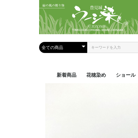
新着商品
花穂染め
ショール
夏におス
手染めシ
手織りシ
ール
ール