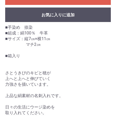
お気に入りに追加
■手染め 捺染
■組成：絹100％ 牛革
■サイズ：縦7㎝×横11㎝
マチ2㎝
■箱入り
さとうきびのキビと穂が
上へと上へと伸びていく
力強さを描いています。
上品な絹素材の名刺入れです。
日々の生活にウージ染めを
取り入れてください。