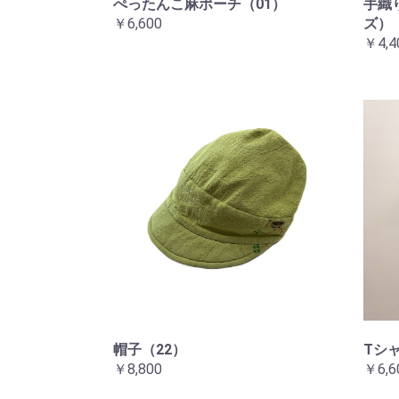
ぺったんこ麻ポーチ（01）
手織
￥6,600
ズ）
￥4,4
帽子（22）
Tシ
￥8,800
￥6,6