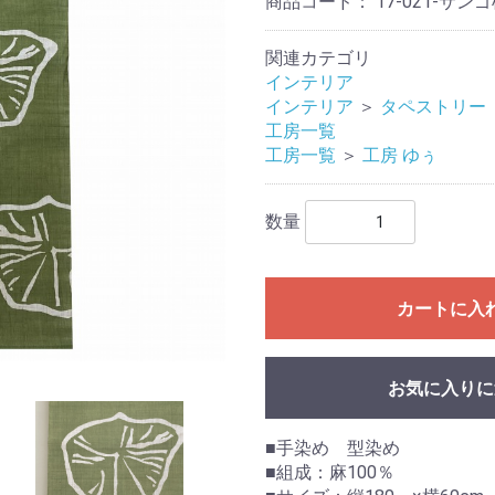
商品コード：
17-021-サン
関連カテゴリ
インテリア
インテリア
＞
タペストリー
工房一覧
工房一覧
＞
工房 ゆぅ
数量
カートに入
お気に入りに
■手染め 型染め
■組成：麻100％