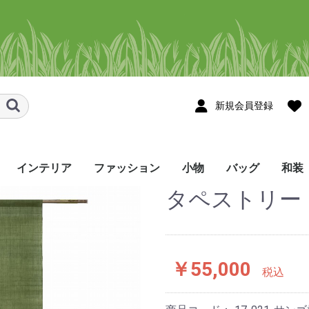
新規会員登録
インテリア
ファッション
小物
バッグ
和装
タペストリー（
スメ
ョール・スト
ョール・スト
タペストリー
のれん
テーブルセンター
テーブルランナー
コースター・花瓶敷き
その他のインテリア
シャツ
かりゆしウェア
Tシャツ・ポロシャツ
ネクタイ
帽子・マスク・ヘアバ
ハンカチ/手ぬぐい
眼鏡ケース
ネックストラップ
ポーチ･ペンケース
しおり・ブックカバー
巾着袋
名刺入れ
印鑑ケース・キーケー
財布
ストラップ･お守り
その他の小物
トートバッグ
ポシェット
リュック
バッグ・その他
メンズ
レディース
着尺
帯
半幅
角帯
和装
ンド・シュシュ
ス
etc
￥55,000
税込