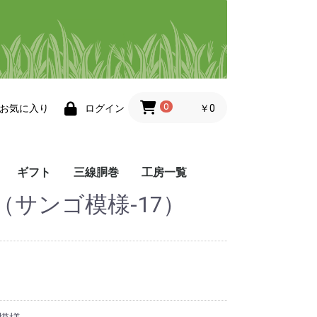
0
￥0
お気に入り
ログイン
ギフト
三線胴巻
工房一覧
サンゴ模様-17）
帯
小物
その他・三線小物
工房 悦
工房 ゆぅ
染屋 かふう
染色ますみ
Atelier 8131
夢工房
織工房 かしかけ
織工房 風薫る
ぬぬうい工房 か奈
little achakan
まかてーぐゎー工房
工房 点と線