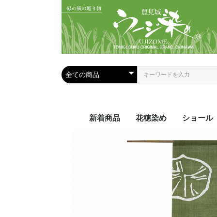
新着商品
花穂染め
ショール
夏におス
手染めシ
手織りシ
ール
ール