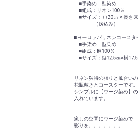
■手染め 型染め
■組成：リネン100％
■サイズ： 巾20㎝ × 長さ3
（房込み）
■ヨーロッパリネンコースタ
■手染め 型染め
■組成：麻100％
■サイズ：縦12.5㎝×横17.
リネン独特の張りと風合いの
花瓶敷きとコースターです。
シンプルに【ウージ染め】の
入れています。
癒しの空間にウージ染めで
彩りを。。。。。。。