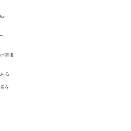
8㎝
ー
5㎝前後
ある
名を