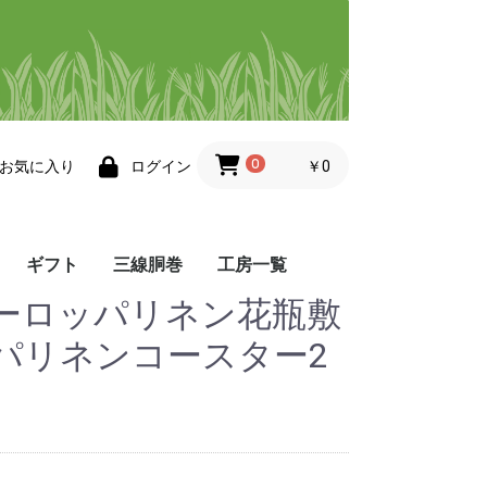
0
￥0
お気に入り
ログイン
ギフト
三線胴巻
工房一覧
ーロッパリネン花瓶敷
帯
小物
その他・三線小物
工房 悦
工房 ゆぅ
染屋 かふう
染色ますみ
Atelier 8131
夢工房
織工房 かしかけ
織工房 風薫る
ぬぬうい工房 か奈
little achakan
まかてーぐゎー工房
工房 点と線
パリネンコースター2