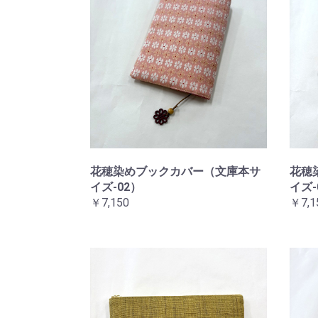
花穂染めブックカバー（文庫本サ
花穂
イズ-02）
イズ-
￥7,150
￥7,1