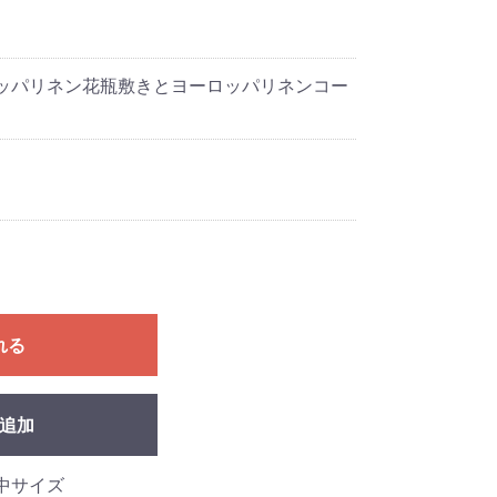
ロッパリネン花瓶敷きとヨーロッパリネンコー
れる
追加
中サイズ