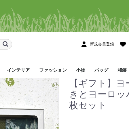
新規会員登録
インテリア
ファッション
小物
バッグ
和装
【ギフト】ヨ
スメ
ョール・スト
ョール・スト
タペストリー
のれん
テーブルセンター
テーブルランナー
コースター・花瓶敷き
その他のインテリア
シャツ
かりゆしウェア
Tシャツ・ポロシャツ
ネクタイ
帽子・マスク・ヘアバ
ハンカチ/手ぬぐい
眼鏡ケース
ネックストラップ
ポーチ･ペンケース
しおり・ブックカバー
巾着袋
名刺入れ
印鑑ケース・キーケー
財布
ストラップ･お守り
その他の小物
トートバッグ
ポシェット
リュック
バッグ・その他
メンズ
レディース
着尺
帯
半幅
角帯
和装
ンド・シュシュ
ス
etc
きとヨーロッ
枚セット