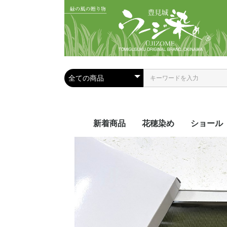
新着商品
花穂染め
ショール
夏におス
手染めシ
手織りシ
ール
ール