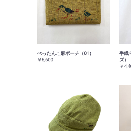
ぺったんこ麻ポーチ（01）
手織
￥6,600
ズ）
￥4,4