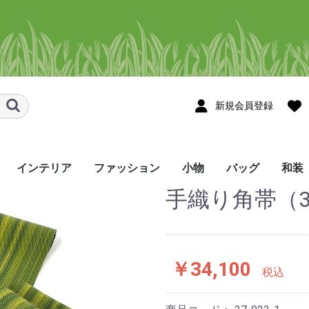
新規会員登録
インテリア
ファッション
小物
バッグ
和装
手織り角帯（3
スメ
ョール・スト
ョール・スト
タペストリー
のれん
テーブルセンター
テーブルランナー
コースター・花瓶敷き
その他のインテリア
シャツ
かりゆしウェア
Tシャツ・ポロシャツ
ネクタイ
帽子・マスク・ヘアバ
ハンカチ/手ぬぐい
眼鏡ケース
ネックストラップ
ポーチ･ペンケース
しおり・ブックカバー
巾着袋
名刺入れ
印鑑ケース・キーケー
財布
ストラップ･お守り
その他の小物
トートバッグ
ポシェット
リュック
バッグ・その他
メンズ
レディース
着尺
帯
半幅
角帯
和装
ンド・シュシュ
ス
etc
￥34,100
税込