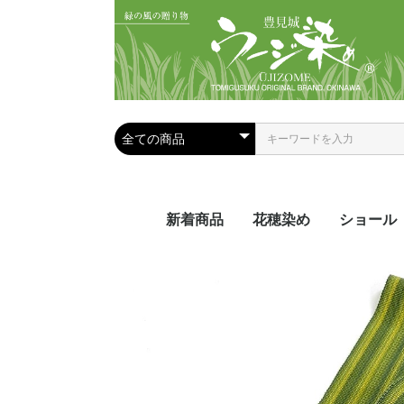
新着商品
花穂染め
ショール
夏におス
手染めシ
手織りシ
ール
ール